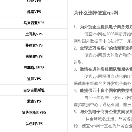
印尼VPS
越南VPS
为什么选择便宜vps网
马来西亚VPS
1、为外贸企业提供电子商务最
便宜vps网在2005年后开
土耳其VPS
网对国外数据库中心进行了一系
菲律宾VPS
2、全球近万名客户的信赖和选
便宜vps网最大的资产和价
柬埔寨VPS
进取。
巴基斯坦VPS
3、激情奋进的客服团队和服务
便宜vps网提供自动化的IT
迪拜VPS
竭诚而有经验的为外贸电子商
吉尔吉斯斯坦
4、能提供五十多个国家的数据
自2005年以来，便宜vps
蒙古VPS
虚拟数据中心，通达亚洲、非洲
5、与外贸电子商务企业共同发
哈萨克斯坦VPS
从全球域名注册、外贸各国虚拟
以色列VPS
始，便宜vps网一直在为外贸