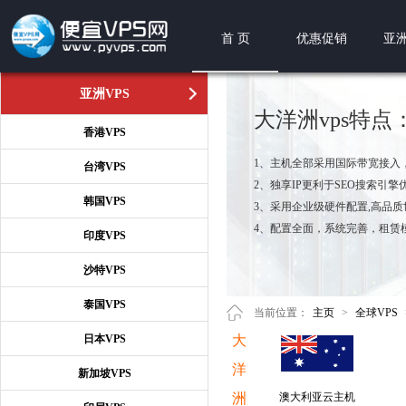
首 页
优惠促销
亚洲
亚洲VPS
大洋洲vps特点
香港VPS
1、主机全部采用国际带宽接入
台湾VPS
2、独享IP更利于SEO搜索引擎
韩国VPS
3、采用企业级硬件配置,高品
4、配置全面，系统完善，租赁
印度VPS
沙特VPS
泰国VPS
当前位置：
主页
>
全球VPS
日本VPS
大
洋
新加坡VPS
洲
澳大利亚云主机