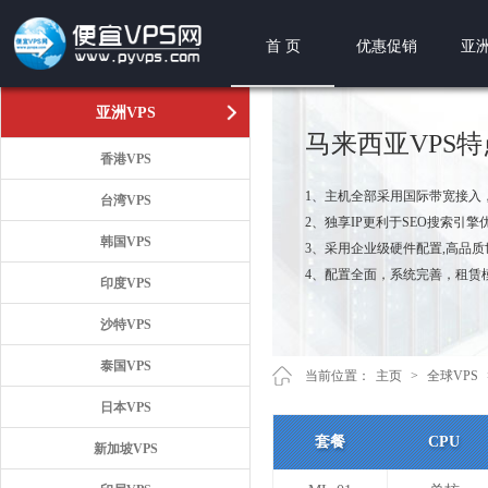
首 页
优惠促销
亚洲
亚洲VPS
马来西亚VPS
香港VPS
1、主机全部采用国际带宽接入
台湾VPS
2、独享IP更利于SEO搜索引擎
韩国VPS
3、采用企业级硬件配置,高品
4、配置全面，系统完善，租赁
印度VPS
沙特VPS
泰国VPS
当前位置：
主页
>
全球VPS
日本VPS
套餐
CPU
新加坡VPS