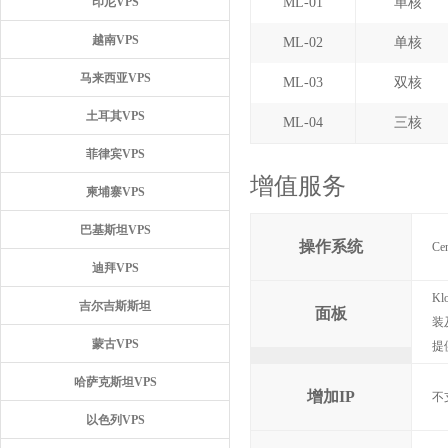
印尼VPS
ML-01
单核
越南VPS
ML-02
单核
马来西亚VPS
ML-03
双核
土耳其VPS
ML-04
三核
菲律宾VPS
增值服务
柬埔寨VPS
巴基斯坦VPS
操作系统
Ce
迪拜VPS
K
吉尔吉斯斯坦
面板
装
蒙古VPS
提
哈萨克斯坦VPS
增加IP
不
以色列VPS