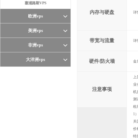
塞浦路斯VPS
内存与硬盘
详
欧洲vps
美洲vps
带宽与流量
详
非洲vps
大洋洲vps
硬件/防火墙
金
上
业
注意事项
机
测
租
1
关
价
特