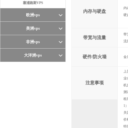
塞浦路斯VPS
内
内存与硬盘
欧洲vps
硬
美洲vps
带
带宽与流量
流
非洲vps
大洋洲vps
硬件/防火墙
金
上
业
注意事项
机
测
租
1
关
价
特