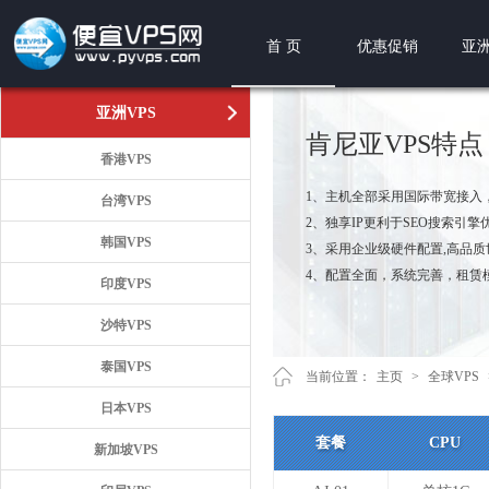
首 页
优惠促销
亚洲
亚洲VPS
肯尼亚VPS特点
香港VPS
1、主机全部采用国际带宽接入
台湾VPS
2、独享IP更利于SEO搜索引擎
韩国VPS
3、采用企业级硬件配置,高品
4、配置全面，系统完善，租赁
印度VPS
沙特VPS
泰国VPS
当前位置：
主页
>
全球VPS
日本VPS
套餐
CPU
新加坡VPS