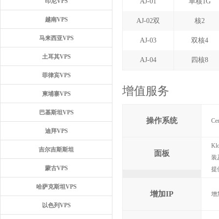
印尼VPS
AJ-01
单核1G
越南VPS
AJ-02双
核2
马来西亚VPS
AJ-03
双核4
土耳其VPS
AJ-04
四核8
菲律宾VPS
增值服务
柬埔寨VPS
巴基斯坦VPS
操作系统
Ce
迪拜VPS
K
吉尔吉斯斯坦
面板
装
蒙古VPS
提
哈萨克斯坦VPS
增加IP
增加
以色列VPS