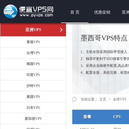
首 页
优惠促销
亚洲
亚洲VPS
墨西哥VPS特点
香港VPS
1、主机全部采用国际带宽接入
台湾VPS
2、独享IP更利于SEO搜索引擎
韩国VPS
3、采用企业级硬件配置,高品
4、配置全面，系统完善，租赁
印度VPS
沙特VPS
泰国VPS
当前位置：
主页
>
全球VPS
日本VPS
套餐
CPU
新加坡VPS