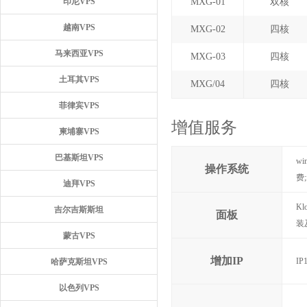
印尼VPS
MXG-01
双核
越南VPS
MXG-02
四核
马来西亚VPS
MXG-03
四核
土耳其VPS
MXG/04
四核
菲律宾VPS
增值服务
柬埔寨VPS
巴基斯坦VPS
wi
操作系统
费;
迪拜VPS
K
吉尔吉斯斯坦
面板
装
蒙古VPS
增加IP
IP
哈萨克斯坦VPS
以色列VPS