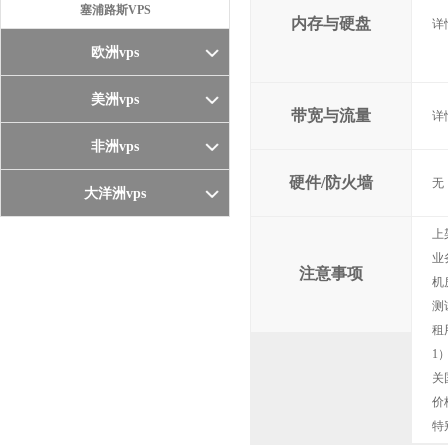
塞浦路斯VPS
内存与硬盘
详
欧洲vps
美洲vps
带宽与流量
详
非洲vps
硬件/防火墙
无
大洋洲vps
上
业
注意事项
机
测
租
1
关
价
特