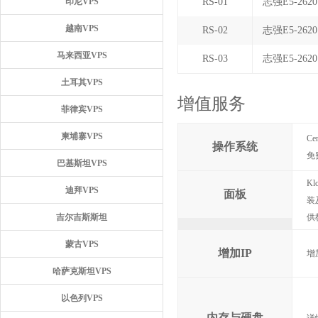
印尼VPS
RS-01
志强E5-2620
越南VPS
RS-02
志强E5-2620
马来西亚VPS
RS-03
志强E5-2620
土耳其VPS
增值服务
菲律宾VPS
柬埔寨VPS
Ce
操作系统
免
巴基斯坦VPS
K
迪拜VPS
面板
装
吉尔吉斯斯坦
供
蒙古VPS
增加IP
增
哈萨克斯坦VPS
以色列VPS
内存与硬盘