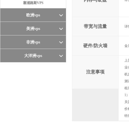
详
塞浦路斯VPS
欧洲vps
带宽与流量
详
美洲vps
非洲vps
硬件/防火墙
金
大洋洲vps
上
业
注意事项
机
测
租
1
关
价
特