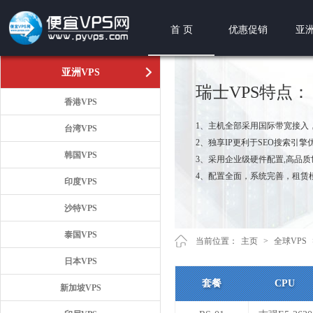
首 页
优惠促销
亚洲
亚洲VPS
瑞士VPS特点：
香港VPS
1、主机全部采用国际带宽接入
台湾VPS
2、独享IP更利于SEO搜索引擎
韩国VPS
3、采用企业级硬件配置,高品
4、配置全面，系统完善，租赁
印度VPS
沙特VPS
泰国VPS
当前位置：
主页
>
全球VPS
日本VPS
套餐
CPU
新加坡VPS