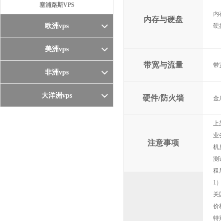
塞浦路斯VPS
内
内存与硬盘
欧洲vps
硬
美洲vps
带宽与流量
带
非洲vps
大洋洲vps
硬件/防火墙
金
上
业
注意事项
机
测
租
1
关
价
特