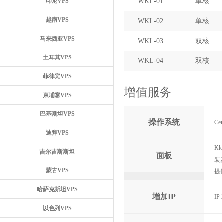
印尼VPS
WKL-01
单核
越南VPS
WKL-02
单核
马来西亚VPS
WKL-03
双核
土耳其VPS
WKL-04
双核
菲律宾VPS
增值服务
柬埔寨VPS
巴基斯坦VPS
操作系统
Ce
迪拜VPS
K
吉尔吉斯斯坦
面板
装
蒙古VPS
提
哈萨克斯坦VPS
增加IP
IP
以色列VPS