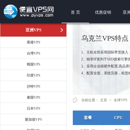
首 页
优惠促销
亚洲
亚洲VPS
乌克兰VPS特点
香港VPS
1、主机全部采用国际带宽接入
台湾VPS
2、独享IP更利于SEO搜索引擎
韩国VPS
3、采用企业级硬件配置,高品
4、配置全面，系统完善，租赁
印度VPS
沙特VPS
泰国VPS
当前位置：
主页
>
全球VPS
日本VPS
套餐
CPU
新加坡VPS