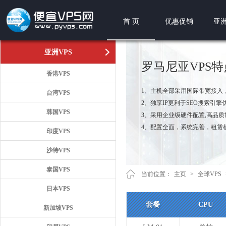
首 页
优惠促销
亚洲
亚洲VPS
罗马尼亚VPS
香港VPS
1、主机全部采用国际带宽接入
台湾VPS
2、独享IP更利于SEO搜索引擎
韩国VPS
3、采用企业级硬件配置,高品
4、配置全面，系统完善，租赁
印度VPS
沙特VPS
泰国VPS
当前位置：
主页
>
全球VPS
日本VPS
套餐
CPU
新加坡VPS