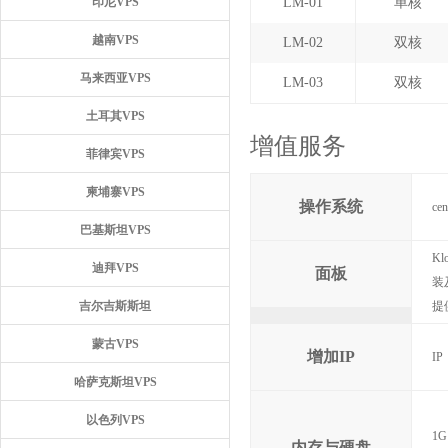
印尼VPS
LM-01
单核
越南VPS
LM-02
双核
马来西亚VPS
LM-03
双核
土耳其VPS
增值服务
菲律宾VPS
柬埔寨VPS
操作系统
ce
巴基斯坦VPS
K
迪拜VPS
面板
装
吉尔吉斯斯坦
提
蒙古VPS
增加IP
I
哈萨克斯坦VPS
以色列VPS
1G
内存与硬盘