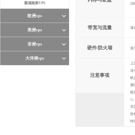
塞浦路斯VPS
20
欧洲vps
带宽与流量
请
美洲vps
非洲vps
硬件/防火墙
金
大洋洲vps
上
业
注意事项
机
测
租
1
关
价
特