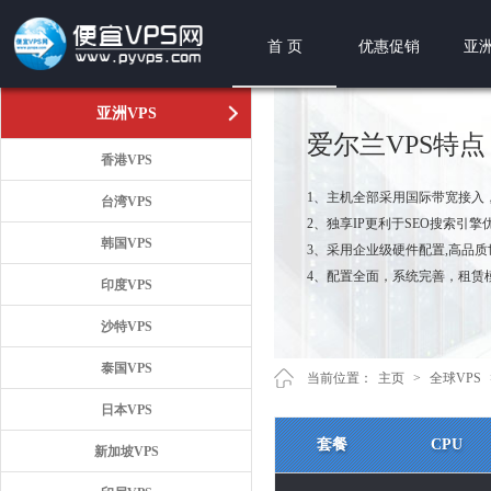
首 页
优惠促销
亚洲
亚洲VPS
爱尔兰VPS特点
香港VPS
1、主机全部采用国际带宽接入
台湾VPS
2、独享IP更利于SEO搜索引擎
韩国VPS
3、采用企业级硬件配置,高品
4、配置全面，系统完善，租赁
印度VPS
沙特VPS
泰国VPS
当前位置：
主页
>
全球VPS
日本VPS
套餐
CPU
新加坡VPS