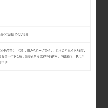
CC攻击) 850元/终身
际公约等行为，否则，用户承担一切责任，并且本公司有权单方解除
器标价一律不含税，如需发票另增加8%的费用。 特别提示：我司严
荐阅读