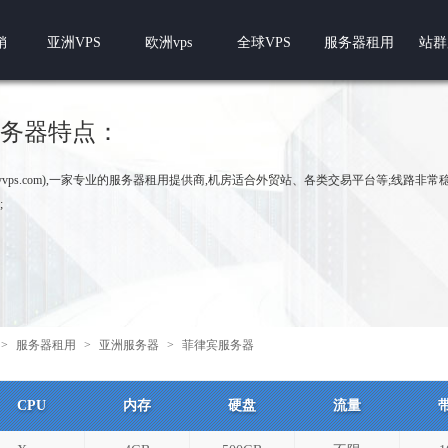
销
亚洲VPS
欧洲vps
全球VPS
服务器租用
站群
务器特点：
w.pyvps.com),一家专业的服务器租用提供商,机房适合外贸站、各类交易平台等;线路非
;
>
服务器租用
>
亚洲服务器
>
菲律宾服务器
CPU
内存
硬盘
流量