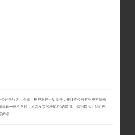
际公约等行为，否则，用户承担一切责任，并且本公司有权单方解除
器标价一律不含税，如需发票另增加8%的费用。 特别提示：我司严
荐阅读