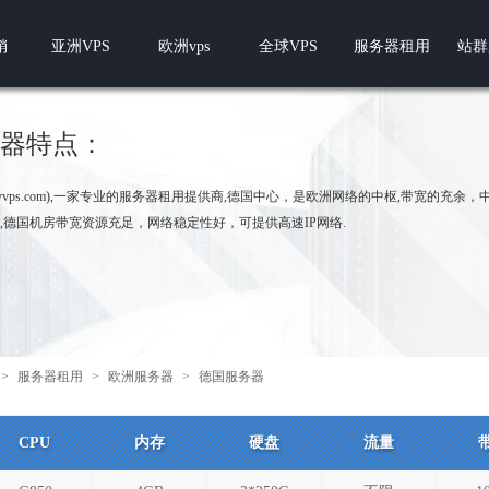
销
亚洲VPS
欧洲vps
全球VPS
服务器租用
站群
器特点：
w.pyvps.com),一家专业的服务器租用提供商,德国中心，是欧洲网络的中枢,带宽的充余
,德国机房带宽资源充足，网络稳定性好，可提供高速IP网络.
>
服务器租用
>
欧洲服务器
>
德国服务器
CPU
内存
硬盘
流量