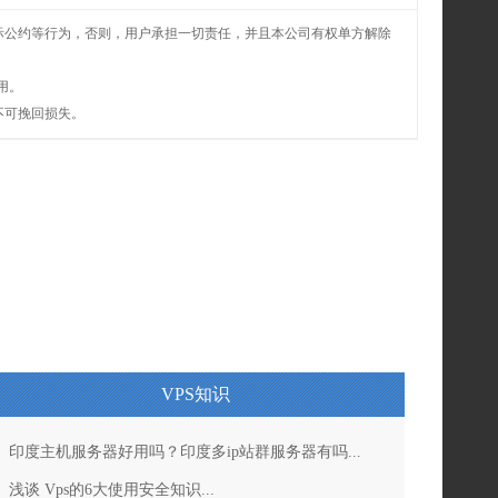
际公约等行为，否则，用户承担一切责任，并且本公司有权单方解除
用。
不可挽回损失。
VPS知识
印度主机服务器好用吗？印度多ip站群服务器有吗...
浅谈 Vps的6大使用安全知识...