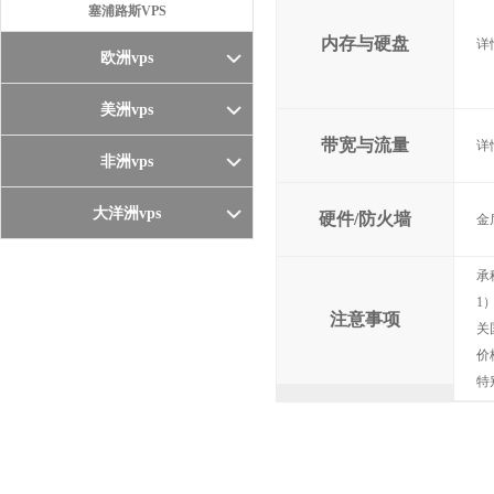
塞浦路斯VPS
内存与硬盘
详
欧洲vps
美洲vps
带宽与流量
详
非洲vps
大洋洲vps
硬件/防火墙
金
承
1
注意事项
关
价
特