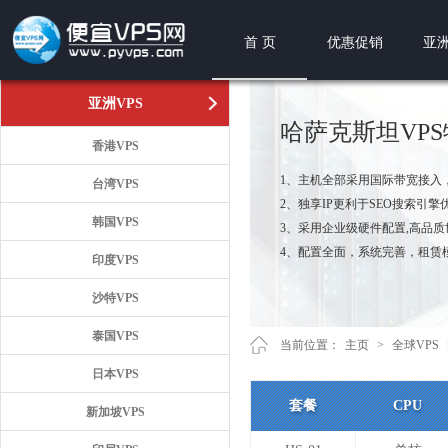
首 页
优惠促销
亚洲
亚洲VPS
哈萨克斯坦VP
香港VPS
1、主机全部采用国际带宽接入
台湾VPS
2、独享IP更利于SEO搜索引擎
韩国VPS
3、采用企业级硬件配置,高品
4、配置全面，系统完善，租赁
印度VPS
沙特VPS
泰国VPS
当前位置：
主页
>
全球VPS
日本VPS
套餐
CPU
新加坡VPS