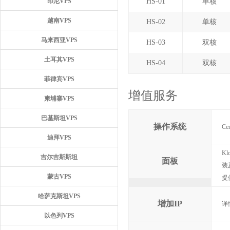
印尼VPS
HS-01
单核
越南VPS
HS-02
单核
马来西亚VPS
HS-03
双核
土耳其VPS
HS-04
双核
菲律宾VPS
增值服务
柬埔寨VPS
巴基斯坦VPS
操作系统
Ce
迪拜VPS
K
吉尔吉斯斯坦
面板
装
蒙古VPS
提
哈萨克斯坦VPS
增加IP
详
以色列VPS