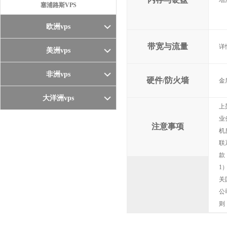
增
塞浦路斯VPS
欧洲vps
带宽与流量
详
美洲vps
非洲vps
硬件/防火墙
金
大洋洲vps
上
业
注意事项
机
联
款
1
关
公
则