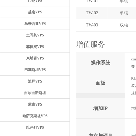
印尼VPS
TW-01
单核
越南VPS
TW-02
单核
马来西亚VPS
TW-03
双核
土耳其VPS
增值服务
菲律宾VPS
柬埔寨VPS
ce
操作系统
费 
巴基斯坦VPS
K
迪拜VPS
面板
装
吉尔吉斯斯坦
提
蒙古VPS
增加IP
增
哈萨克斯坦VPS
以色列VPS
内存与硬盘