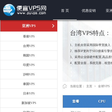
首 页
优惠促销
亚洲
亚洲VPS
台湾VPS特点：
香港VPS
1、主机全部采用国际带宽接入
台湾VPS
2、独享IP更利于SEO搜索引擎
韩国VPS
3、采用企业级硬件配置,高品
4、配置全面，系统完善，租赁
印度VPS
沙特VPS
泰国VPS
当前位置：
主页
>
全球VPS
日本VPS
套餐
CPU
新加坡VPS