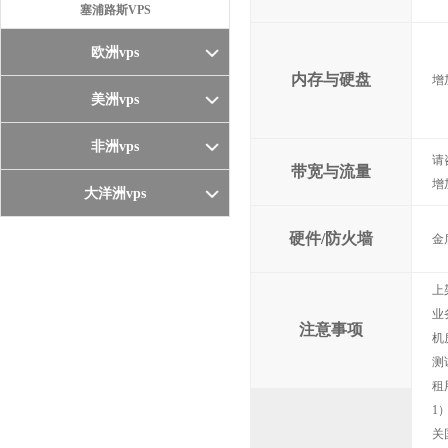
塞浦路斯VPS
欧洲vps
内存与硬盘
增加
美洲vps
非洲vps
请
带宽与流量
增
大洋洲vps
硬件/防火墙
金
上
业
注意事项
机
测
租
1
关