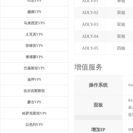
印尼VPS
ADLY-01
单核
越南VPS
ADLY-02
双核
马来西亚VPS
ADLY-03
双核
土耳其VPS
ADLY-04
双核
菲律宾VPS
ADLY-05
四核
柬埔寨VPS
增值服务
巴基斯坦VPS
迪拜VPS
操作系统
Wi
吉尔吉斯斯坦
K
蒙古VPS
面板
装
哈萨克斯坦VPS
提
以色列VPS
增加IP
I