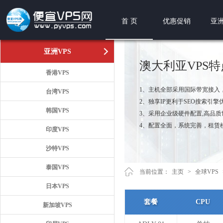
首 页
优惠促销
亚洲
亚洲VPS
澳大利亚VPS
香港VPS
1、主机全部采用国际带宽接入
台湾VPS
2、独享IP更利于SEO搜索引擎
韩国VPS
3、采用企业级硬件配置,高品
4、配置全面，系统完善，租赁
印度VPS
沙特VPS
泰国VPS
当前位置：
主页
>
全球VPS
日本VPS
套餐
CPU
新加坡VPS