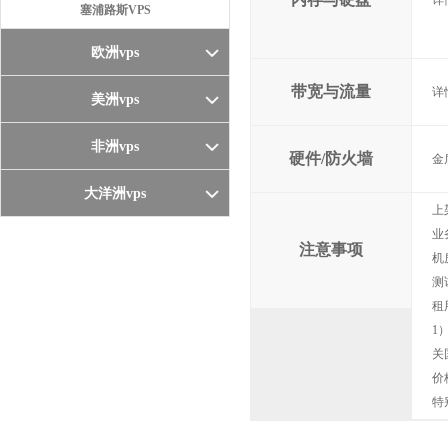
详
塞浦路斯VPS
欧洲vps
带宽与流量
详
美洲vps
非洲vps
硬件/防火墙
金
大洋洲vps
上
业
注意事项
机
测
租
1
关
价
特