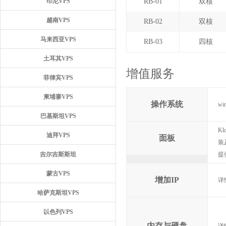
印尼VPS
RB-01
双核
越南VPS
RB-02
双核
马来西亚VPS
RB-03
四核
土耳其VPS
增值服务
菲律宾VPS
柬埔寨VPS
操作系统
wi
巴基斯坦VPS
K
迪拜VPS
面板
装
吉尔吉斯斯坦
提
蒙古VPS
增加IP
详
哈萨克斯坦VPS
以色列VPS
内存与硬盘