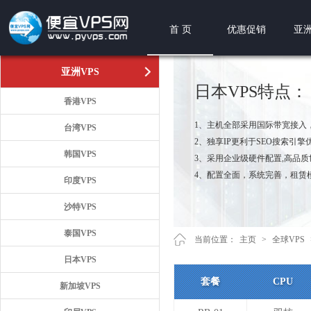
首 页
优惠促销
亚洲
亚洲VPS
日本VPS特点：
香港VPS
1、主机全部采用国际带宽接入
台湾VPS
2、独享IP更利于SEO搜索引擎
韩国VPS
3、采用企业级硬件配置,高品
4、配置全面，系统完善，租赁
印度VPS
沙特VPS
泰国VPS
当前位置：
主页
>
全球VPS
日本VPS
套餐
CPU
新加坡VPS