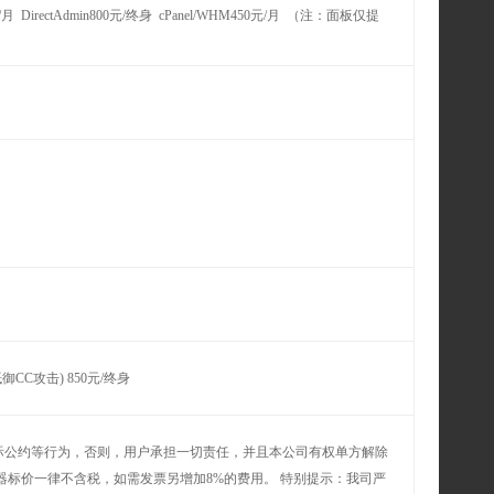
月 DirectAdmin800元/终身 cPanel/WHM450元/月 （注：面板仅提
CC攻击) 850元/终身
际公约等行为，否则，用户承担一切责任，并且本公司有权单方解除
器标价一律不含税，如需发票另增加8%的费用。 特别提示：我司严