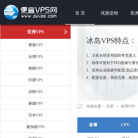
首 页
优惠促销
亚洲
亚洲VPS
冰岛VPS特点：
香港VPS
1、主机全部采用国际带宽接入
台湾VPS
2、独享IP更利于SEO搜索引擎
韩国VPS
3、采用企业级硬件配置,高品
4、配置全面，系统完善，租赁
印度VPS
沙特VPS
泰国VPS
当前位置：
主页
>
全球VPS
日本VPS
套餐
CPU
新加坡VPS