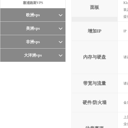
塞浦路斯VPS
K
面板
装
欧洲vps
提
美洲vps
增加IP
I
非洲vps
大洋洲vps
内存与硬盘
请
带宽与流量
请
硬件/防火墙
金
上
业