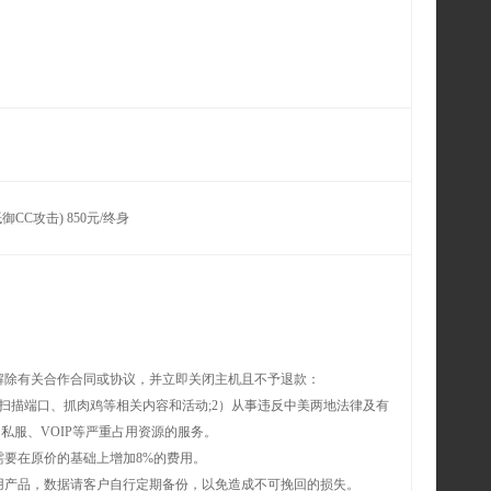
CC攻击) 850元/终身
解除有关合作合同或协议，并立即关闭主机且不予退款：
扫描端口、抓肉鸡等相关内容和活动;2）从事违反中美两地法律及有
私服、VOIP等严重占用资源的服务。
要在原价的基础上增加8%的费用。
用产品，数据请客户自行定期备份，以免造成不可挽回的损失。