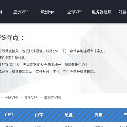
销
亚洲VPS
欧洲vps
全球VPS
服务器租用
站群
PS特点：
国际带宽接入，速度快延迟低，线路分布广泛，全球各地连通率非常好。
SEO搜索引擎优化。
件配置,高品质世界级带宽接入,合作本地一手顶级数据中心！
统完善，租赁模式灵活，支持月付、季付、年付等多种租赁模式。
>
全球VPS
>
亚洲VPS
>
菲律宾VPS
CPU
内存
硬盘
流量