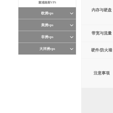
塞浦路斯VPS
内存与硬盘
欧洲vps
美洲vps
带宽与流量
非洲vps
大洋洲vps
硬件/防火墙
注意事项