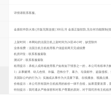
详情请联系客服。
金盾软件防火墙-[月版无限连接] 300元/月 金盾正版软防,无任何功能限制(抵御
上架时间：本网站的法国主机上架时间为24至48小时，缺货除外
业务续费：法国主机主机租用客户须提前两天完成续费
机房IP段：联系客服索取
测试IP：联系客服索取
租用提示：承租人或终端使用客户如有如下情形之一的，本公司有权单方
1）从事赌博、幼儿色情、诈骗、恐怖分子、暴力、垃圾邮件、盗版侵权、
关国际公约的行为;3）实施或从事作为大流量下载、在线播放、视频点播、
价格提示：本公司所有国外主机租用的标价一律不含税，如果需要发票，需
特别提示：我司遵从严格保密和对客户尊重的原则，对于我司所有主机租