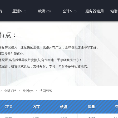
销
亚洲VPS
欧洲vps
全球VPS
服务器租用
站群
S特点：
国际带宽接入，速度快延迟低，线路分布广泛，全球各地连通率非常好。
SEO搜索引擎优化。
件配置,高品质世界级带宽接入,合作本地一手顶级数据中心！
统完善，租赁模式灵活，支持月付、季付、年付等多种租赁模式。
>
全球VPS
>
欧洲vps
>
法国VPS
CPU
内存
硬盘
流量