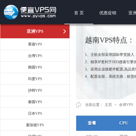
首 页
优惠促销
亚洲
亚洲VPS
越南VPS特点：
香港VPS
1、主机全部采用国际带宽接入
台湾VPS
2、独享IP更利于SEO搜索引擎
韩国VPS
3、采用企业级硬件配置,高品
4、配置全面，系统完善，租赁
印度VPS
沙特VPS
泰国VPS
当前位置：
主页
>
全球VPS
日本VPS
套餐
CPU
新加坡VPS