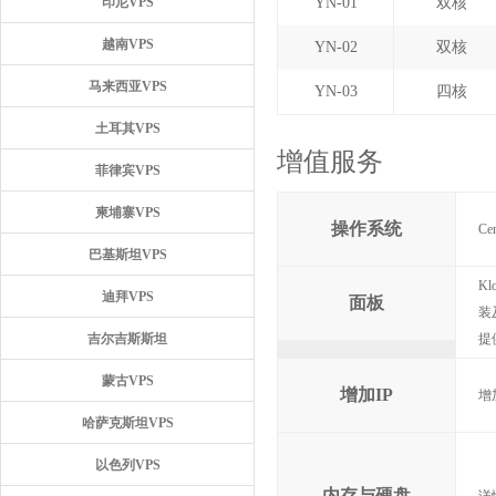
印尼VPS
YN-01
双核
越南VPS
YN-02
双核
马来西亚VPS
YN-03
四核
土耳其VPS
增值服务
菲律宾VPS
柬埔寨VPS
操作系统
Ce
巴基斯坦VPS
K
迪拜VPS
面板
装
吉尔吉斯斯坦
提
蒙古VPS
增加IP
增加
哈萨克斯坦VPS
以色列VPS
内存与硬盘