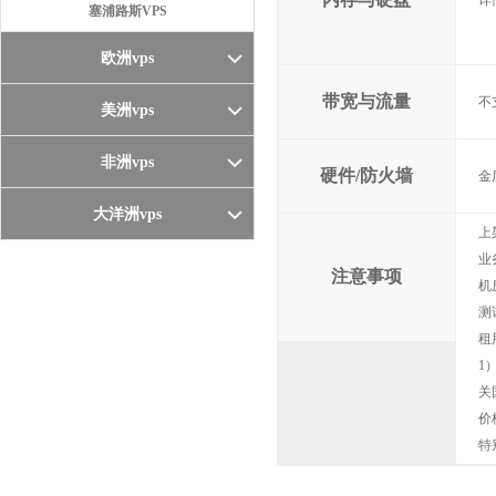
详
塞浦路斯VPS
欧洲vps
带宽与流量
不
美洲vps
非洲vps
硬件/防火墙
金
大洋洲vps
上
业
注意事项
机
测
租
1
关
价
特