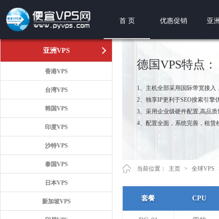
首 页
优惠促销
亚洲
亚洲VPS
德国VPS特点：
香港VPS
1、主机全部采用国际带宽接入
台湾VPS
2、独享IP更利于SEO搜索引擎
韩国VPS
3、采用企业级硬件配置,高品
4、配置全面，系统完善，租赁
印度VPS
沙特VPS
泰国VPS
当前位置：
主页
>
全球VPS
日本VPS
套餐
CPU
新加坡VPS