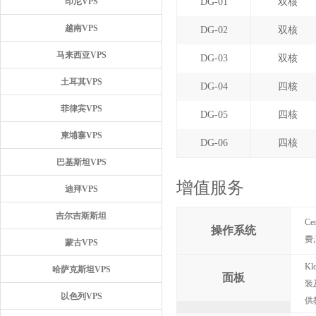
印尼VPS
DG-01
双核
越南VPS
DG-02
双核
马来西亚VPS
DG-03
双核
土耳其VPS
DG-04
四核
菲律宾VPS
DG-05
四核
柬埔寨VPS
DG-06
四核
巴基斯坦VPS
增值服务
迪拜VPS
吉尔吉斯斯坦
Ce
操作系统
费;
蒙古VPS
K
哈萨克斯坦VPS
面板
装
以色列VPS
供