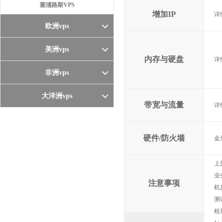
塞浦路斯VPS
增加IP
详
欧洲vps
美洲vps
内存与硬盘
详
非洲vps
大洋洲vps
带宽与流量
详
硬件/防火墙
金
上
业
注意事项
机
测
租